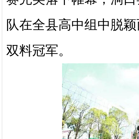
队在全县高中组中脱颖
双料冠军。