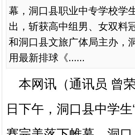
幕，洞口县职业中专学校学
出，斩获高中组男、女双料
和洞口县文旅广体局主办，
用最新排球《......
本网讯（通讯员 曾荣
日下午，洞口县中学生
赛完美落下帷幕，洞口