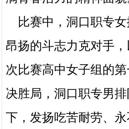
比赛中，洞口职专女
昂扬的斗志力克对手，
次比赛高中女子组的第
决胜局，洞口职专男排
下，发扬吃苦耐劳、永