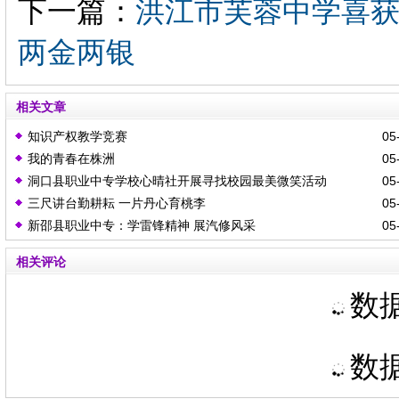
下一篇：
洪江市芙蓉中学喜
两金两银
相关文章
知识产权教学竞赛
05-
我的青春在株洲
05-
洞口县职业中专学校心晴社开展寻找校园最美微笑活动
05-
三尺讲台勤耕耘 一片丹心育桃李
05-
新邵县职业中专：学雷锋精神 展汽修风采
05-
相关评论
数据
数据