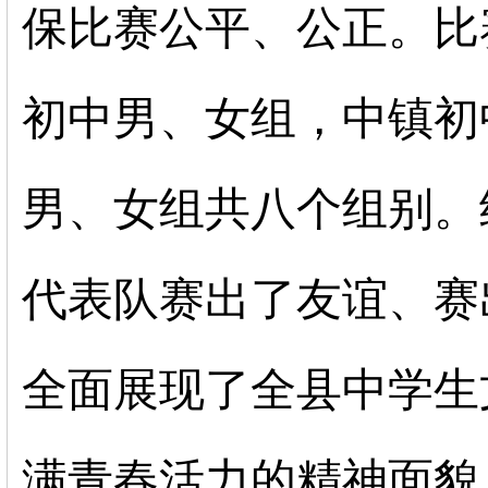
保比赛公平、公正。比
初中男、女组，中镇初
男、女组共八个组别。
代表队赛出了友谊、赛
全面展现了全县中学生
满青春活力的精神面貌