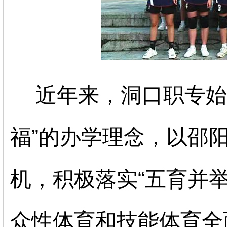
近年来，洞口职专始
福”的办学理念，以邵
机，积极落实“五育并
众性体育和技能体育全