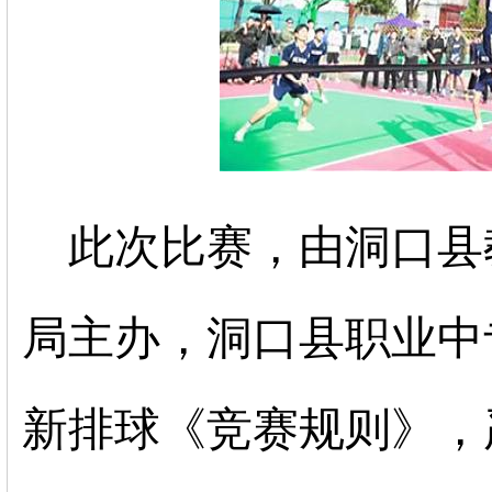
此次比赛，由洞口县
局主办，洞口县职业中
新排球《竞赛规则》，