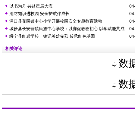
以书为舟 共赴星辰大海
04-
消防知识进校园 安全护航伴成长
04-
洞口县花园镇中心小学开展校园安全专题教育活动
04-
城步县长安营镇民族中心学校：以赛促教砺初心 以学赋能共成
04-
绥宁县红岩学校：铭记英雄先烈 传承红色基因
04-
长
相关评论
数据
数据