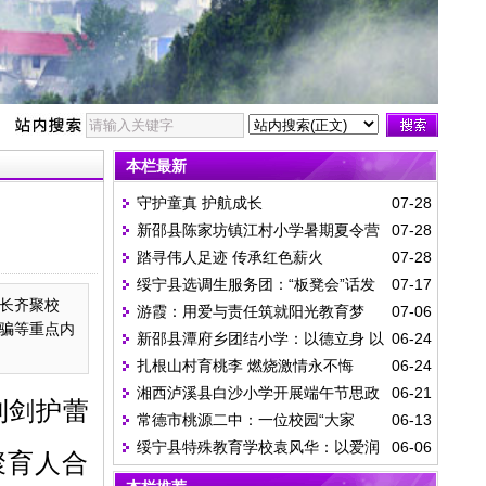
本栏最新
守护童真 护航成长
07-28
新邵县陈家坊镇江村小学暑期夏令营
07-28
踏寻伟人足迹 传承红色薪火
07-28
一日纪实
绥宁县选调生服务团：“板凳会”话发
07-17
家长齐聚校
游霞：用爱与责任筑就阳光教育梦
07-06
展 “院落会”守平安
骗等重点内
新邵县潭府乡团结小学：以德立身 以
06-24
扎根山村育桃李 燃烧激情永不悔
06-24
爱育人
湘西泸溪县白沙小学开展端午节思政
06-21
利剑护蕾
常德市桃源二中：一位校园“大家
06-13
教育活动
绥宁县特殊教育学校袁风华：以爱润
06-06
长”的高考答卷
聚育人合
残童 匠心守特教