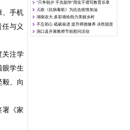
“只争朝夕 不负韶华”用实干谱写教育乐章
儿歌《抗病毒歌》为抗击疫情加油
康、手机
湖南农大:多彩墙绘助力美丽乡村
不忘初心 砥砺奋进 提升师德修养 决胜脱贫
责任与义
洞口县开展教师节前慰问活动
攻坚
度关注学
着眼学生
坚毅、向
签署《家