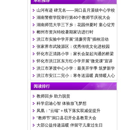
本栏推荐
山河有迹 碑无名——洞口县月溪镇中心学校
湖南警察学院举行第40个教师节庆祝大会
举行清明祭英烈活动
湖南师范大学三下乡：花园仲夏时 童心绽芳
郴州市资兴特校暑期家访进行时
华
洪江市实验中学开展“清廉劳育”插秧活动
张家界市武陵源区：优秀传统文化进校园
怀化市正清路小学：家长会架起沟通的桥梁
怀化市洪江区东方红小学开展“微党课”宣讲
洪江市茅渡中心小学：最美开学季 筑梦新学
活动
洪江市安江二完小：寒冬送温暖 真情暖人心
期
阅读排行
教师回乡 助力脱贫
科学启迪心智 体验放飞梦想
凤凰：“云端”＋线下落实双减促提升
“教师节”洞口县召开全县教育大会
大邵公益传递温暖 伴留守儿童过生日