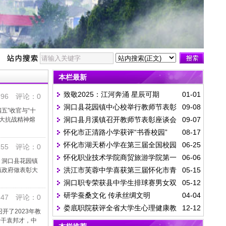
本栏最新
致敬2025：江河奔涌 星辰可期
01-01
96 评论：0
洞口县花园镇中心校举行教师节表彰
09-08
五”收官与“十
洞口县月溪镇召开教师节表彰座谈会
09-07
大抗战精神熔
大会
怀化市正清路小学获评“书香校园”
08-17
怀化市湖天桥小学在第三届全国校园
06-25
55 评论：0
怀化职业技术学院商贸旅游学院第一
06-06
排舞网络展示大赛中获得佳绩
，洞口县花园镇
洪江市芙蓉中学喜获第三届怀化市青
05-15
镇政府做表彰大
批乡村振兴学员结业
洞口职专荣获县中学生排球赛男女双
05-12
少年机器人竞赛两金两银
研学蚕桑文化 传承丝绸文明
04-04
冠
47 评论：0
娄底职院获评全省大学生心理健康教
12-12
开了2023年教
专干袁邦才，中
育先进