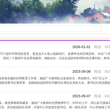
2026-01-01
阅读：393
的不只是时序更迭的跫音，更是这片土地上砥砺前行、奋勇争先的壮阔交响。 站在“十四
。 党的二十届四中全会擘画新程，领航定向。纪念抗战胜利80周年的庄重时刻，将伟
2023-09-08
阅读：362
线表现卓越的优秀教育工作者，激励广大教师队伍奋进担当，再创新功。9月7日上午
花园镇党委书记唐荣掌，花园镇统战部部长刘颖滢出席此次表彰大会。唐书记代表花园
2023-09-07
阅读：342
临，推进师德师风建设，激励广大教师向优秀教师学习，9月6日上午，洞口县月溪镇召
委员、宣传统战部长肖晴，月溪中心学校党支部书记、第一校长肖洪，中心学校政工