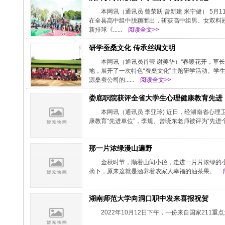
本网讯（通讯员 曾荣跃 曾新建 米宁健） 5
在全县高中组中脱颖而出，斩获高中组男、女双料
新排球《......
阅读全文>>
研学蚕桑文化 传承丝绸文明
本网讯（通讯员肖莹 谢美华）“春暖花开，草
地，展开了一次特色“蚕桑文化”主题研学活动。学
源桑蚕公司的......
阅读全文>>
娄底职院获评全省大学生心理健康教育先进
本网讯（通讯员 李亚玲) 近日，经湖南省心理
康教育“先进单位”，李规、曾晓东老师被评为“先进
那一片浓绿漫山遍野
金秋时节，顺着山间小径，走进一片片浓绿的
摘下，原来这就是涵养着农家人幸福的油茶果。
湖南师范大学向洞口职中发来喜报祝贺
2022年10月12日下午，一份来自国家21