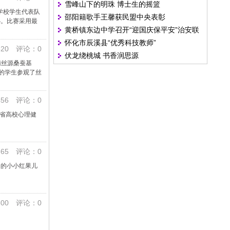
雪峰山下的明珠 博士生的摇篮
赛一等奖
专学校学生代表队
邵阳籍歌手王馨获民盟中央表彰
办。比赛采用最
黄桥镇东边中学召开“迎国庆保平安”治安联
怀化市辰溪县“优秀科技教师”
席会议
20 评论：0
伏龙绕桃城 书香润思源
南丝源桑蚕基
的学生参观了丝
56 评论：0
南省高校心理健
65 评论：0
间的小小红果儿
00 评论：0