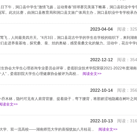
月11日下午，洞口县中学生“激情飞扬，运动青春”排球赛完美落下帷幕，洞口县职业中
冠军。此次比赛，由洞口县教育局和洞口县文旅广体局主办，洞口县职业中专学校承
2023-04-04
阅读：325
长莺飞，人间最美四月天。”4月3日，洞口县花古中学的学生在学校的组织下，来到湖
生们走进养蚕基地，探究桑、蚕、丝的奥秘，感受蚕桑文化的魅力。活动中，花古中学
2022-12-12
阅读：354
卫生协会大学生心理咨询专业委员会评审，娄底职业技术学院荣获2021-2022年度湖
个人”，娄底职院大学生心理健康协会被评为高校...
阅读全文>>
2022-10-14
阅读：356
小乔木林，隐约可见有人肩背背篓、提着袋子，弯下腰背，将那娇涩地隐藏在树叶之
阅读全文>>
2022-10-13
阅读：316
1重点大学、双一流高校――湖南师范大学的喜报犹如八月桂花，
阅读全文>>