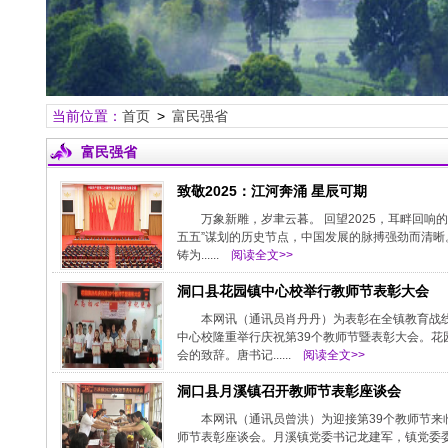
当前位置：
首页
>
富民强省
富民强省
致敬2025：江河奔涌 星辰可期
万象新雕，岁聿云暮。 回望2025，耳畔回响
五五”谋划的历史节点，中国发展的脉搏强劲而清晰
铸为......
阅读全文>>
洞口县花园镇中心校举行教师节表彰大会
本网讯（通讯员肖丹丹）为表彰在全镇教育战
中心校隆重举行庆祝第39个教师节暨表彰大会。
会的致辞。唐书记......
阅读全文>>
洞口县月溪镇召开教师节表彰座谈会
本网讯（通讯员曾洪）为迎接第39个教师节来
师节表彰座谈会。月溪镇党委书记龙建军，镇党委