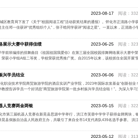
2023-08-17
阅读：332
城区教育局下发了《关于“校园阅读工程”活动获奖结果的通报》。怀化市正清路小学获评
处主任邓一佳获评“优秀组织个人”，张子晗同学获评“阅读之星”。一直以来，正清路小
络展示大赛中获得佳绩
2023-06-25
阅读：323
学学前班编排的排舞曲目《祖国祖国我爱你》在第三届全国校园排舞网络展示大赛中荣
荣获小学组A组二等奖，学校荣获优秀推广奖。自2015年以来，该校抓住全国开展“
振兴学员结业
2023-06-06
阅读：322
怀化职业技术学院商贸旅游学院的酒店实训产业学院，2023年国际农发基金“创新创业 
教授告诉学员一个好消息“商贸旅游学院第一批乡村振兴学员结业啦！”。为深入学习
器人竞赛两金两银
2023-05-15
阅读：322
，怀化市第三届机器人竞赛在新晃县思源中学举行，洪江市芙蓉中学学子获得金牌两块，
晃县侗族自治县人民政府主办，共吸引了来自全市14支代表队439名选手参赛。 洪
2023-05-12
阅读：313