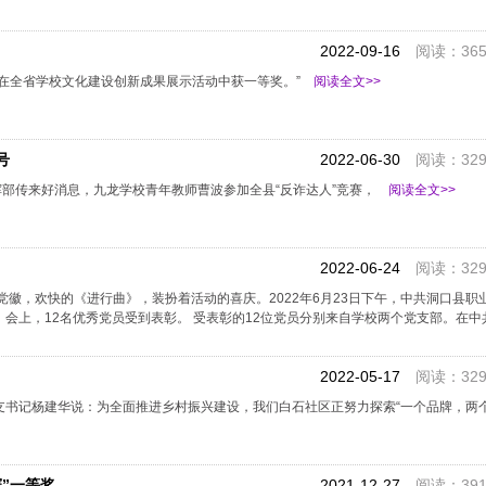
2022-09-16
阅读：365
在全省学校文化建设创新成果展示活动中获一等奖。”
阅读全文>>
号
2022-06-30
阅读：329
挥部传来好消息，九龙学校青年教师曹波参加全县“反诈达人”竞赛，
阅读全文>>
2022-06-24
阅读：329
党徽，欢快的《进行曲》，装扮着活动的喜庆。2022年6月23日下午，中共洞口县职
会上，12名优秀党员受到表彰。 受表彰的12位党员分别来自学校两个党支部。在中
2022-05-17
阅读：329
书记杨建华说：为全面推进乡村振兴建设，我们白石社区正努力探索“一个品牌，两个
”一等奖
2021-12-27
阅读：391