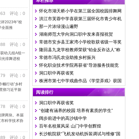
本栏推荐
怀化市湖天桥小学在第三届全国校园排舞网
63 评论：0
洪江市芙蓉中学喜获第三届怀化市青少年机
络展示大赛中获得佳绩
2023年“校
那一片浓绿漫山遍野
器人竞赛两金两银
学全面推
湖南师范大学向洞口职中发来喜报祝贺
常德市安乡县王家湾小学校歌获省级一等奖
88 评论：0
隆回县九龙学校教师荣获“铂金反诈达人”称
获幼儿组A组一
常德市冯氏农业助推乡村振兴
号
阳光排舞进校
怀化职业技术学院再获省“导游服务技能竞
洞口职中再获省奖
赛”一等奖
79 评论：0
株洲市第七中学戏曲作品《学堂弄戏》获国
巾帼行动”乡村
家铜奖
贯彻习近平新
阅读排行
洞口职中再获省奖
78 评论：0
“创建有涵养的校园 培养有素质的学生”
银牌两块。本届
阔步前进中的高沙镇中学
江市科学技术协
百年名校展风采 山门中学创辉煌
长沙航院获“飞机发动机拆装调试与维修”国
89 评论：0