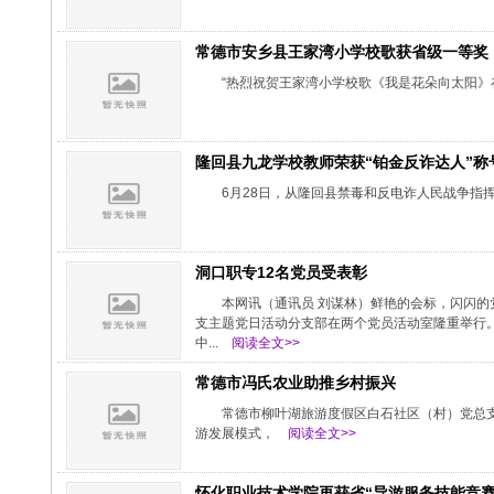
常德市安乡县王家湾小学校歌获省级一等奖
“热烈祝贺王家湾小学校歌《我是花朵向太阳》
隆回县九龙学校教师荣获“铂金反诈达人”称
6月28日，从隆回县禁毒和反电诈人民战争指
洞口职专12名党员受表彰
本网讯（通讯员 刘谋林）鲜艳的会标，闪闪的
支主题党日活动分支部在两个党员活动室隆重举行。
中...
阅读全文>>
常德市冯氏农业助推乡村振兴
常德市柳叶湖旅游度假区白石社区（村）党总支
游发展模式，
阅读全文>>
怀化职业技术学院再获省“导游服务技能竞赛