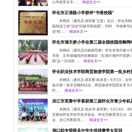
心学校安全专......
阅读全文>>
怀化市正清路小学获评“书香校园”
本网讯（通讯员 易军辉 王燕）近日，怀化市鹤
园阅读工程”活动“区级书香校园”。同时，学校教导
进“校......
阅读全文>>
怀化市湖天桥小学在第三届全国校园排舞网
本网讯（通讯员伍晓易军辉）怀化市湖天桥小
等奖，五年级编排的排舞曲目《红领巾相约中国梦》
园”这一活动契......
阅读全文>>
怀化职业技术学院商贸旅游学院第一批乡村
本网讯（通讯员 易军辉 陈承贵）6月2日，在
振兴第一批学员顺利结业。商贸旅游学院院长李玉华
时......
阅读全文>>
洪江市芙蓉中学喜获第三届怀化市青少年机
本网讯（通讯员 危友华 易军辉）5月14日
竞赛由怀化市科学技术协会、怀化市教育局主办，新
会、洪江市教育局......
阅读全文>>
洞口职专荣获县中学生排球赛男女双冠