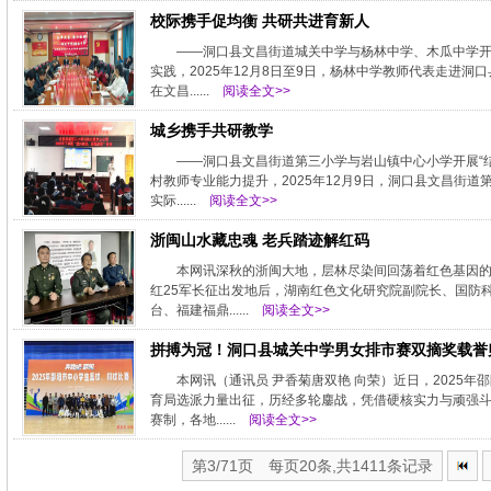
校际携手促均衡 共研共进育新人
——洞口县文昌街道城关中学与杨林中学、木瓜中学开
实践，2025年12月8日至9日，杨林中学教师代表走进
在文昌......
阅读全文>>
城乡携手共研教学
——洞口县文昌街道第三小学与岩山镇中心小学开展“
村教师专业能力提升，2025年12月9日，洞口县文昌街
实际......
阅读全文>>
浙闽山水藏忠魂 老兵踏迹解红码
本网讯深秋的浙闽大地，层林尽染间回荡着红色基因的
红25军长征出发地后，湖南红色文化研究院副院长、国防
台、福建福鼎......
阅读全文>>
拼搏为冠！洞口县城关中学男女排市赛双摘奖载誉
本网讯（通讯员 尹香菊唐双艳 向荣）近日，2025
育局选派力量出征，历经多轮鏖战，凭借硬核实力与顽强斗
赛制，各地......
阅读全文>>
第3/71页 每页20条,共1411条记录