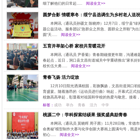
细了解他们的日常起......
阅读全文>>
圆梦合影 情暖寒冬：绥宁县选调生为乡村老人送
本网讯（通讯员孙疆文 陈晓烨）12月7日，绥宁县“
题公益活动。服务团以“急群众之所急、圆群众之所盼”为
圆“天......
阅读全文>>
五育并举架心桥 家校共育暖花开
本网讯（通讯员 尹香菊）青春期碰撞更年期，沟通难
春起点，近日，洞口县文昌街道城关中学重磅推出“家长好
校长伍大勇......
阅读全文>>
青春飞扬 活力绽放
12月10日阳光洒满校园，彩旗飘扬，文昌街道洞口
育盛宴。随着激昂的《运动员进行曲》响起，开幕式正式
校旗高高举起，彰显着对祖国和学校的热爱与敬意。接着，各
标签：
成功
举办
青春
活力
中学
桃源二中：学科探索结硕果 颁奖盛典励青春
本网讯（通讯员 莫晓晖 周子茜）11月28日晚，常
命奥秘”模型制作大赛与化学创新大赛画上圆满句号，既是
初心......
阅读全文>>