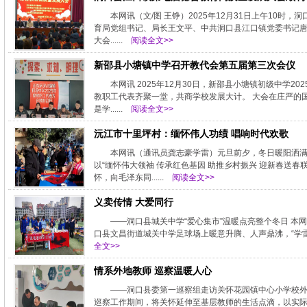
本网讯（文/图 王铮）2025年12月31日上午10
育局党组书记、局长王文平、中共洞口县江口镇党委书记
大会......
阅读全文>>
新邵县小塘镇中学召开教代会第五届第三次会仪
本网讯 2025年12月30日，新邵县小塘镇初级中学
教职工代表齐聚一堂，共商学校发展大计。 大会在庄严的
是学......
阅读全文>>
沅江市十里坪村：缅怀伟人功绩 唱响时代欢歌
本网讯（通讯员龚志豪学雷）元旦前夕，冬日暖阳洒
以“缅怀伟大领袖 传承红色基因 助推乡村振兴 迎新春送
怀，向毛泽东同......
阅读全文>>
义卖传情 大爱同行
——洞口县城关中学“爱心集市”温暖点亮整个冬日 本网
口县文昌街道城关中学足球场上暖意升腾、人声鼎沸，“学雷锋
全文>>
情系外地教师 巡察温暖人心
——洞口县委第一巡察组走访关怀花园镇中心小学校外
巡察工作期间，将关怀延伸至基层教师的生活点滴，以实