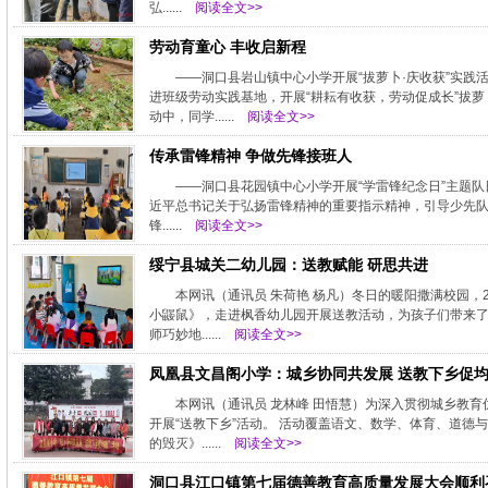
弘......
阅读全文>>
劳动育童心 丰收启新程
——洞口县岩山镇中心小学开展“拔萝卜·庆收获”实
进班级劳动实践基地，开展“耕耘有收获，劳动促成长”拔
动中，同学......
阅读全文>>
传承雷锋精神 争做先锋接班人
——洞口县花园镇中心小学开展“学雷锋纪念日”主题队日
近平总书记关于弘扬雷锋精神的重要指示精神，引导少先队
锋......
阅读全文>>
绥宁县城关二幼儿园：送教赋能 研思共进
本网讯（通讯员 朱荷艳 杨凡）冬日的暖阳撒满校园，
小鼹鼠》，走进枫香幼儿园开展送教活动，为孩子们带来
师巧妙地......
阅读全文>>
凤凰县文昌阁小学：城乡协同共发展 送教下乡促
本网讯（通讯员 龙林峰 田悟慧）为深入贯彻城乡教
开展“送教下乡”活动。 活动覆盖语文、数学、体育、道德
的毁灭》......
阅读全文>>
洞口县江口镇第七届德善教育高质量发展大会顺利