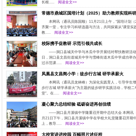
长根......
阅读全文>>
常德市鼎城区国培计划（2025）助力教师实现科
本网讯（通讯员陈国顺）11月21日上午，“国培计划
齐聚一堂，专注学习科研选题与方法，共同探索从“课堂实践
教......
阅读全文>>
校际携手促教研 示范引领共成长
——洞口县城关中学与木瓜中学开展结对帮扶教研活动本
日，洞口县文昌街道城关中学与雪峰街道木瓜中学成功举办
过示范课......
阅读全文>>
凤凰县文昌阁小学：徒步行古城 研学承薪火
本网讯（通讯员龙林峰）为深化实践育人，引导学生增
步行古城 研学承薪火”为主题的徒步研学实践活动，学校二
堂”。在......
阅读全文>>
凝心聚力总结经验 砥砺奋进再创佳绩
——洞口县月溪镇中学隆重召开期中总结大会 本网讯
月21日下午，洞口县月溪镇中学在学校大礼堂隆重召开期
上，教导......
阅读全文>>
大校宣讲进校园 百幅照片述征程