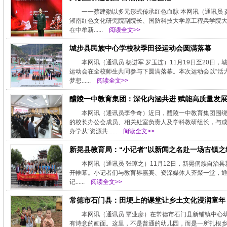
一一蔡建勋以多元形式传承红色血脉 本网讯（通讯员 
湖南红色文化研究院副院长、国防科技大学原工程兵学院大
在中牟新......
阅读全文>>
城步县民族中心学校秋季田径运动会圆满落幕
本网讯（通讯员 杨进军 罗玉连）11月19日至20
运动会在全校师生共同参与下圆满落幕。本次运动会以“活力
梦想......
阅读全文>>
醴陵一中教育集团：深化内涵共进 赋能高质量发
本网讯（通讯员李争奇）近日，醴陵一中教育集团围绕
的校长办公会成员、相关处室负责人及学科教研组长，与
办学从“资源共......
阅读全文>>
新晃县教育局：“小记者”以新闻之名赴一场古镇之
本网讯（通讯员 张琼之）11月12日，新晃侗族自治
开帷幕。小记者们与教育界嘉宾、资深媒体人齐聚一堂，通
记......
阅读全文>>
常德市石门县：田埂上的课堂让乡土文化浸润童年
本网讯（通讯员 覃业彦）在常德市石门县新铺镇中心
有诗意的画面。这里，不是普通的幼儿园，而是一所扎根乡