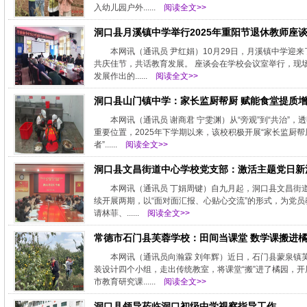
入幼儿园户外......
阅读全文>>
洞口县月溪镇中学举行2025年重阳节退休教师座
本网讯（通讯员 尹红娟）10月29日，月溪镇中学
共庆佳节，共话教育发展。 座谈会在学校会议室举行，现
发展作出的......
阅读全文>>
洞口县山门镇中学：家长监厨帮厨 赋能食堂提质
本网讯（通讯员 谢商君 宁雯渊）从“旁观”到“共治
重要位置，2025年下学期以来，该校积极开展“家长监厨
者”......
阅读全文>>
洞口县文昌街道中心学校党支部：激活主题党日新
本网讯（通讯员 丁娟周键）自九月起，洞口县文昌街
续开展两期，以“面对面汇报、心贴心交流”的形式，为党
请林菲、......
阅读全文>>
常德市石门县芙蓉学校：田间当课堂 数学课搬进
本网讯（通讯员向瀚霖 刘年辉）近日，石门县蒙泉镇
装设计四个小组，走出传统教室，将课堂“搬”进了橘园，
市教育研究课......
阅读全文>>
洞口县领导莅临洞口初级中学视察指导工作