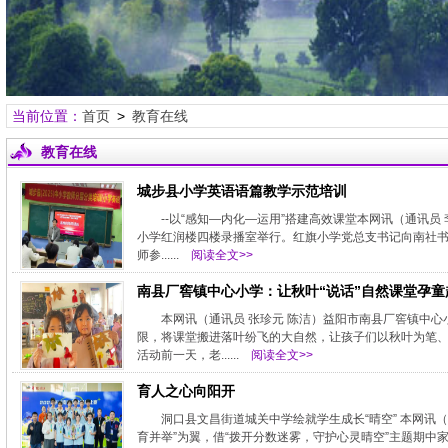
当前位置：
首页
>
教育在线
教育在线
城步县小学英语语篇教学示范培训
--以“感知—内化—运用”搭建高效课堂本网讯（通讯员
小学红润楼四楼录播室举行。红旗小学党总支书记向南社书
师参......
阅读全文>>
南县厂窖镇中心小学：让秋叶“说话”自然课堂孕童
本网讯（通讯员 张珍元 陈洁）益阳市南县厂窖镇中
限，将课堂搬进落叶纷飞的大自然，让孩子们以秋叶为笔、
活动前一天，老......
阅读全文>>
育人之心向阳开
洞口县文昌街道城关中学绘就学生成长“晴空” 本网讯
育并举”为翼，借“拨开分数迷雾，守护心灵晴空”主题期中