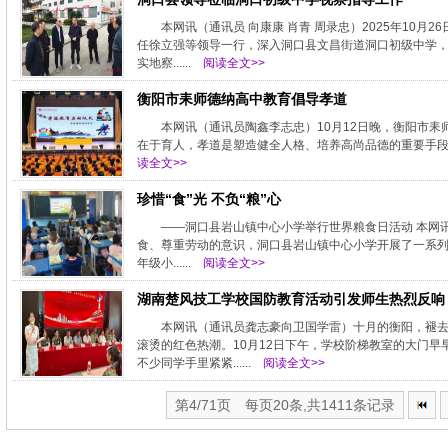
本网讯（通讯员 向康康 肖青 周录忠）2025年10
任徐立强等领导一行，深入洞口县文昌街道洞口初级中学
实地察......
阅读全文>>
衡阳市耒师德纳高中教育倡导孝道
本网讯（通讯员陶鑫李志忠）10月12日晚，衡阳市耒师
在于育人，孝道是塑造健全人格、培养高尚品德的重要手段。”
读全文>>
珍惜“食”光 不负“粮”心
——洞口县岩山镇中心小学举行世界粮食日活动 本网讯（
食、尊重劳动的意识，洞口县岩山镇中心小学开展了一系列
年级小......
阅读全文>>
湖南楚风技工学校国防教育活动引发师生热烈反响
本网讯（通讯员龚志豪向卫国学雷）十月的衡阳，褪
滚烫的红色热潮。10月12日下午，学校阶梯教室的大门
不少同学手里紧紧......
阅读全文>>
第4/71页 每页20条,共1411条记录