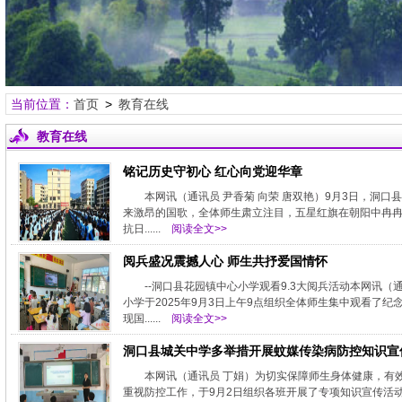
当前位置：
首页
>
教育在线
教育在线
铭记历史守初心 红心向党迎华章
本网讯（通讯员 尹香菊 向荣 唐双艳）9月3日，洞
来激昂的国歌，全体师生肃立注目，五星红旗在朝阳中冉冉
抗日......
阅读全文>>
阅兵盛况震撼人心 师生共抒爱国情怀
--洞口县花园镇中心小学观看9.3大阅兵活动本网讯
小学于2025年9月3日上午9点组织全体师生集中观看了
现国......
阅读全文>>
洞口县城关中学多举措开展蚊媒传染病防控知识宣
本网讯（通讯员 丁娟）为切实保障师生身体健康，有
重视防控工作，于9月2日组织各班开展了专项知识宣传活