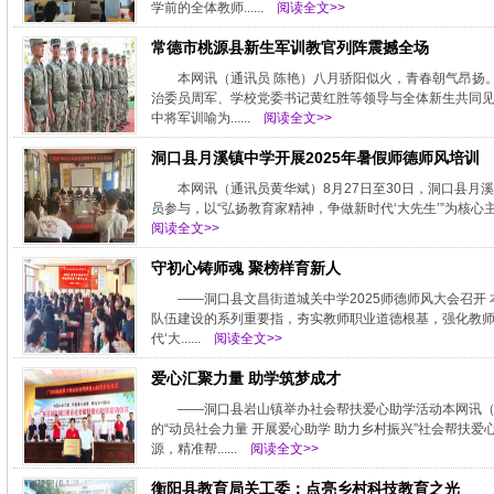
学前的全体教师......
阅读全文>>
常德市桃源县新生军训教官列阵震撼全场
本网讯（通讯员 陈艳）八月骄阳似火，青春朝气昂扬。
治委员周军、学校党委书记黄红胜等领导与全体新生共同
中将军训喻为......
阅读全文>>
洞口县月溪镇中学开展2025年暑假师德师风培训
本网讯（通讯员黄华斌）8月27日至30日，洞口县月
员参与，以“弘扬教育家精神，争做新时代‘大先生’”为核心主
阅读全文>>
守初心铸师魂 聚榜样育新人
——洞口县文昌街道城关中学2025师德师风大会召开
队伍建设的系列重要指，夯实教师职业道德根基，强化教师职
代‘大......
阅读全文>>
爱心汇聚力量 助学筑梦成才
——洞口县岩山镇举办社会帮扶爱心助学活动本网讯（
的“动员社会力量 开展爱心助学 助力乡村振兴”社会帮扶
源，精准帮......
阅读全文>>
衡阳县教育局关工委：点亮乡村科技教育之光