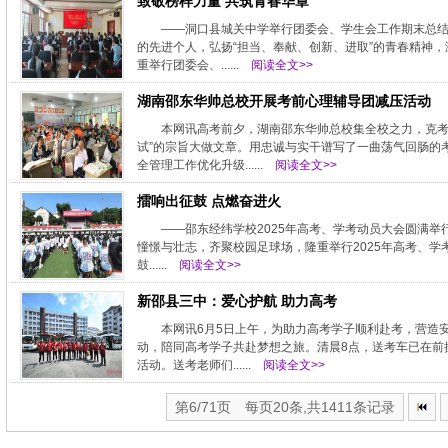
致敬榜样力量 共筑青春华章
——洞口县城关中学举行团委会、学生会工作期末总
的先进个人，弘扬“担当、奉献、创新、进取”的青春精神
重举行团委会、......
阅读全文>>
湖南邵东华帅总校开展考前心理辅导团减压活动
本网讯高考前夕，湖南邵东华帅总校集全校之力，克考
试”的宗旨大做文章。用忠诚与实干谱写了一曲荡气回肠的
全管理工作优化升级......
阅读全文>>
擂响出征鼓 点燃奋进火
——邵东经纬学校2025年高考、学考动员大会圆满举行
憧憬与壮志，齐聚校园足球场，隆重举行2025年高考、
鼓......
阅读全文>>
新邵县三中：爱心护航 助力高考
本网讯6月5日上午，为助力高考学子顺利赴考，营造
动，陪同高考学子共赴梦想之旅。清晨8点，送考车已在前
活动。送考老师们......
阅读全文>>
第6/71页 每页20条,共1411条记录