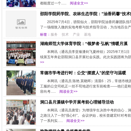
都能度过一个......
阅读全文>>
邵阳学院药学院、农林生态学院：”油香药馨“技术
2025年7月4日，骄阳似火，邵阳学院油香药馨团队
了一场细致入微的实地考察与技术指导活动，为当地百合
标签：
服务
技术
产业
基地
湖南师范大学体育学院：“领梦者·弘帆”情暖月溪
本网讯（通讯员李亚臻潘剑飞夏梓烜）2025年7月1
续第五年奔赴邵阳洞口县开展社会实践。此次实践团将为邵阳
>>
常德市学考进行时：公交“摆渡人”的坚守与温暖
本网讯（通讯员 陈艳 莫晓晖）清晨6：25，常德市
工服的公交司机正一丝不苟地进行发车前检查——他们是刚
容向考......
阅读全文>>
洞口县月溪镇中学开展考前心理辅导活动
本网讯（通讯员唐莹）为增强学生决胜中考的信心，洞
之路注入了一剂“强心针”。 会议伊始，校长曾建宏针对
了一系列实......
阅读全文>>