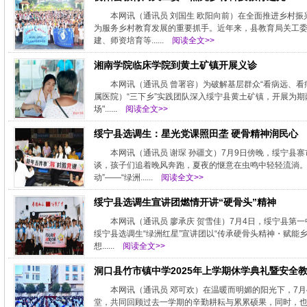
本网讯（通讯员 刘国生 欧阳向前）在全面推进乡村
为服务乡村教育发展的重要抓手。近年来，县教育局关工委
建、师资培育等......
阅读全文>>
湘南学院临床学院到黄土矿镇开展义诊
本网讯（通讯员 曾署容）为破解基层群众“看病远、看
属医院）“三下乡”实践团队深入绥宁县黄土矿镇，开展为
场"......
阅读全文>>
绥宁县选调生：星光党课照田垄 硬骨精神润民心
本网讯（通讯员 谢琛 孙疆文）7月9日傍晚，绥宁
谈，孩子们追着晚风奔跑，夏夜的惬意在虫鸣中轻轻流淌。
动”——“绿洲......
阅读全文>>
绥宁县选调生宣讲团燃情开讲“硬骨头”精神
本网讯（通讯员 廖承庆 贺雪佳）7月4日，绥宁县第
绥宁县选调生“绿洲红星”宣讲团以“传承硬骨头精神・赋能
想......
阅读全文>>
洞口县竹市镇中学2025年上学期休学典礼暨安全
本网讯（通讯员 邓可欢）在温暖而明媚的阳光下，7月
堂，共同回顾过去一学期的辛勤耕耘与累累硕果，同时，