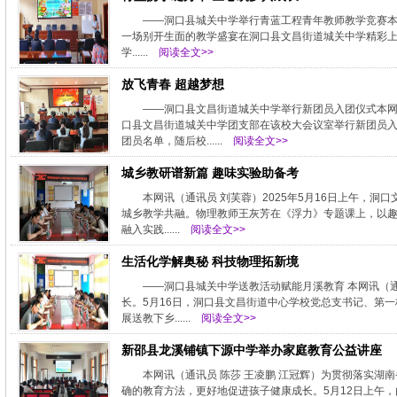
——洞口县城关中学举行青蓝工程青年教师教学竞赛本
一场别开生面的教学盛宴在洞口县文昌街道城关中学精彩上
学......
阅读全文>>
放飞青春 超越梦想
——洞口县文昌街道城关中学举行新团员入团仪式本网
口县文昌街道城关中学团支部在该校大会议室举行新团员
团员名单，随后校......
阅读全文>>
城乡教研谱新篇 趣味实验助备考
本网讯（通讯员 刘芙蓉）2025年5月16日上午，
城乡教学共融。物理教师王灰芳在《浮力》专题课上，以
融入实践......
阅读全文>>
生活化学解奥秘 科技物理拓新境
——洞口县城关中学送教活动赋能月溪教育 本网讯（通
长。5月16日，洞口县文昌街道中心学校党总支书记、第
展送教下乡......
阅读全文>>
新邵县龙溪铺镇下源中学举办家庭教育公益讲座
本网讯（通讯员 陈莎 王凌鹏 江冠辉）为贯彻落实湖
确的教育方法，更好地促进孩子健康成长。5月12日上午