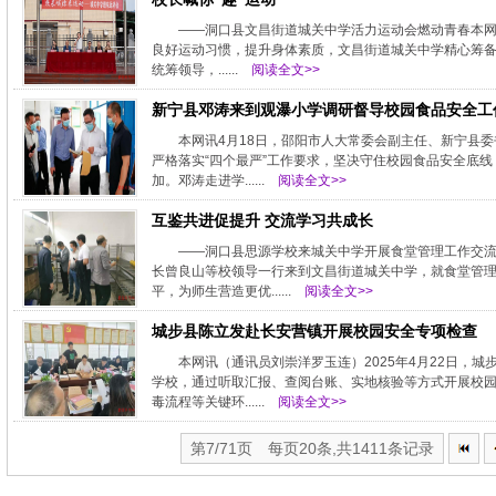
——洞口县文昌街道城关中学活力运动会燃动青春本网
良好运动习惯，提升身体素质，文昌街道城关中学精心筹备
统筹领导，......
阅读全文>>
新宁县邓涛来到观瀑小学调研督导校园食品安全工
本网讯4月18日，邵阳市人大常委会副主任、新宁县
严格落实“四个最严”工作要求，坚决守住校园食品安全底线
加。邓涛走进学......
阅读全文>>
互鉴共进促提升 交流学习共成长
——洞口县思源学校来城关中学开展食堂管理工作交流
长曾良山等校领导一行来到文昌街道城关中学，就食堂管
平，为师生营造更优......
阅读全文>>
城步县陈立发赴长安营镇开展校园安全专项检查
本网讯（通讯员刘崇洋罗玉连）2025年4月22日，
学校，通过听取汇报、查阅台账、实地核验等方式开展校
毒流程等关键环......
阅读全文>>
第7/71页 每页20条,共1411条记录