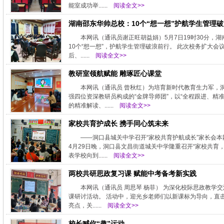
能室成功举......
阅读全文>>
湖南邵东华帅总校：10个“想一想”护航学生管理
本网讯（通讯员谢正旺胡益娟）5月7日19时30分
10个“想一想”，护航学生管理破浪前行。 此次校务扩大
后、......
阅读全文>>
教研室领航赋能 雕琢匠心课堂
本网讯（通讯员 曾秋红）为培育新时代教育生力军，
强四位资深教研员构成的“金牌导师团”，以“全程跟进、精
的精准解读、......
阅读全文>>
家校共育护成长 携手同心筑未来
——洞口县城关中学召开“家校共育护航成长”家长会
4月29日晚，洞口县文昌街道城关中学隆重召开“家校共
表学校向到......
阅读全文>>
两校共研思政复习课 赋能中考备考新实践
本网讯（通讯员 周思琴 杨菲） 为深化校际思政教
课研讨活动。 活动中，迎光乡老师们以新课标为导向，直
亮点，关......
阅读全文>>
校长喊你“趣”运动