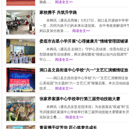
旗曲......
阅读全文>>
家校携手 共筑升学路
本网讯（通讯员周臻）5月27日，洞口县月溪镇中学
一堂，共同为孩子们的未来出谋划策。 在中考政策解读环
则以及加分政策......
阅读全文>>
娄底市吉星小学开展“心理健康月”情绪管理团辅课
本网讯（通讯员 彭朝兰）守护心灵绿洲，培育向阳之花
型团体辅导活动课程，两次课程聚焦“情绪认知与自我调节
牢心......
阅读全文>>
洞口县文昌街道中心学校“六一”文艺汇演燃情绽放
——洞口县文昌街道中心学校“六一”文艺汇演燃情绽放
心系祖国”为主题的“六一文艺汇演”璀璨启幕。本次活动由
技术......
阅读全文>>
张家界索溪中心学校举行第三届劳动技能大赛
本网讯（通讯员吴亚尼屈泽清）为全面落实“双减”和
市武陵源区索溪中心学校举行第三届劳动技能大赛暨家长开
实际设立叠......
阅读全文>>
青蓝携手绽芳华 匠心筑梦共成长