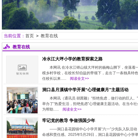
当前位置：
首页
>
教育在线
教育在线
冷水江大坪小学的教育探索之路
本网讯 在冷水江铎山镇大坪村的杨梅山脚下，坐落着
模乡村学校，在校长邹伯益的带领下，走出了一条独具特色
任校长以来......
阅读全文>>
洞口县月溪镇中学开展“心理健康月”主题活动
本网讯（通讯员 胡茜颖）“拒绝焦虑，做行动的巨人。
举办了”热爱生活，拒绝焦虑”心理健康主题活动。在当今
为帮助......
阅读全文>>
牢记党的教导 争做强国少年
——洞口县花园镇中心小学开展“六一”少先队入队活动
命感和责任感。2025年5月29日，洞口县花园镇中心小