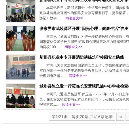
本网讯近日，新邵县职业中专组织全校师生，同步收看
政教处将此次直播作为消防安全教育重要抓手，提前部署，
游记》故事......
阅读全文>>
张家界市武陵源区开展“阳光心理，健康生活”讲座
本网讯（通讯员刘辉）为进一步促进教师心理健康，有
国家森林公园学校共同开展“教师心理健康及压力情绪管理
为两校100......
阅读全文>>
新邵县职业中专开展消防演练筑牢校园安全防线
本网讯为切实加强校园消防安全工作，增强师生消防安
实战演练于一体的冬季消防安全教育活动。活动特邀县消防
合楼因电路超......
阅读全文>>
城步县陈立发一行莅临长安营镇民族中心学校检查
本网讯（通讯员杨进军 罗玉连）2025年12月29
美，在长安营镇党委书记罗涵坚的陪同下，莅临长安营镇民
报等方式......
阅读全文>>
第1/21页 每页20条,共416条记录