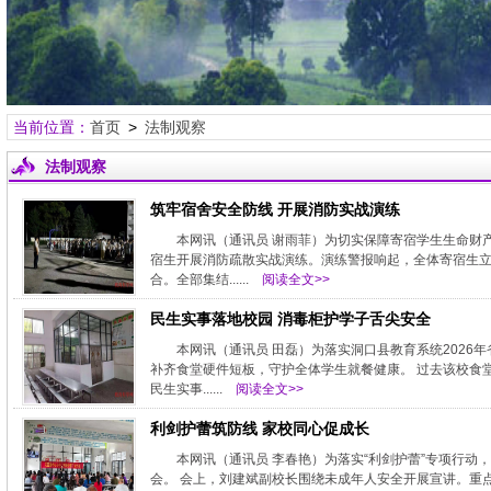
当前位置：
首页
>
法制观察
法制观察
筑牢宿舍安全防线 开展消防实战演练
本网讯（通讯员 谢雨菲）为切实保障寄宿学生生命财产
宿生开展消防疏散实战演练。演练警报响起，全体寄宿生
合。全部集结......
阅读全文>>
民生实事落地校园 消毒柜护学子舌尖安全
本网讯（通讯员 田磊）为落实洞口县教育系统202
补齐食堂硬件短板，守护全体学生就餐健康。 过去该校食
民生实事......
阅读全文>>
利剑护蕾筑防线 家校同心促成长
本网讯（通讯员 李春艳）为落实“利剑护蕾”专项行
会。 会上，刘建斌副校长围绕未成年人安全开展宣讲。重