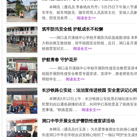
本网讯（通讯员 李春艳肖丹丹）5月25日下午第八
车学生、校车驾驶员、随车照管人员及班主任、安保人员
情。照管员有序......
阅读全文>>
筑牢防汛安全线 护航成长不松懈
——洞口县月溪镇中心学校开展防汛应急疏散演练 本
力和自救互救技能，筑牢校园安全防线，近日，洞口县月溪
校德育室邱主......
阅读全文>>
护航青春 守护花开
—— 洞口县月溪镇中心学校开展防性侵安全教育宣讲本网
校园开展防性侵安全教育专题宣讲。宣讲中，唐老师首先
帮助学生......
阅读全文>>
长沙铁路公安处：法治宣传进校园 安全意识记心
本网讯5月12日上午，长沙铁路公安处黑石铺站派出
民警刘垚以通俗易懂的语言，向同学们系统普及了铁路安
意事项。“铁路是国......
阅读全文>>
洞口中学开展女生护蕾防性侵宣讲活动
本网讯（通讯员付玉英 ）为关爱青春期女生的身心健
街道洞口中学在学校会议室精心组织了一场以“呵护女生成长