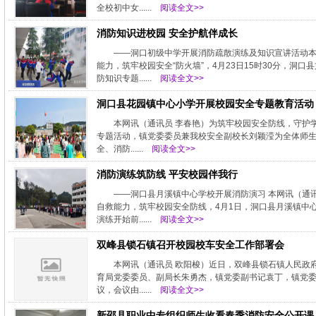
全校初中女......
阅读全文>>
消防知识进校园 安全护航伴成长
——洞口初级中学开展消防疏散演练及知识宣讲活动本
能力，筑牢校园安全“防火墙”，4月23日15时30分，
防知识专题......
阅读全文>>
洞口县花园镇中心小学开展校园安全专题教育活动
本网讯（通讯员 李春艳）为筑牢校园安全防线，守护学
专题活动，镇党委委员兼我校安全副校长刘颖滢为全体师生
全、消防......
阅读全文>>
消防演练筑防线 平安校园伴我行
——洞口县月溪镇中心学校开展消防演习 本网讯（通
自救能力，筑牢校园安全防线，4月1日，洞口县月溪镇中
演练开始前......
阅读全文>>
双峰县锁石镇召开校园校车安全工作部署会
本网讯（通讯员 欧阳梭）近日，双峰县锁石镇人民政
育局党委委员、副局长朱勇杰，镇党委副书记袁丁，镇党
议，会议由......
阅读全文>>
新邵县职业中专组织师生收看春季消防安全公开课