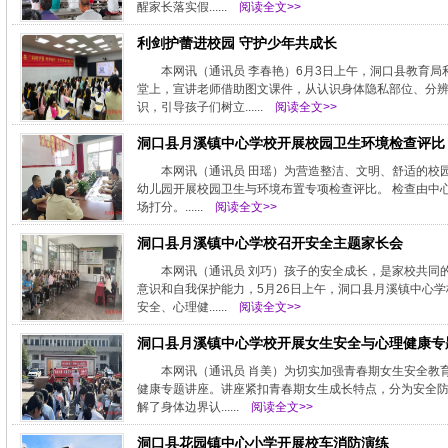
醒家长落实假......
阅读全文>>
利剑护蕾进校园 守护少年共成长
本网讯（通讯员 李春艳）6月3日上午，洞口县教育
堂上，宣讲老师借助图文课件，从认识身体隐私部位、分
识，引导孩子们树立......
阅读全文>>
洞口县月溪镇中心学校开展校园卫生环境检查评比
本网讯（通讯员 田瑶）为营造整洁、文明、舒适的校
幼儿园开展校园卫生与环境布置专项检查评比。 检查由中
场打分。......
阅读全文>>
洞口县月溪镇中心学校召开安全主题家长会
本网讯（通讯员 刘巧）孩子的安全成长，是家校共同
意识和自我保护能力，5月26日上午，洞口县月溪镇中心
安全、心理健......
阅读全文>>
洞口县月溪镇中心学校开展女生安全与心理健康专
本网讯（通讯员 肖美）为切实加强青春期女生安全教
健康专题讲座。讲座紧扣青春期女生成长特点，分为安全
解了身体边界认......
阅读全文>>
洞口县花园镇中心小学开展校车消防演练